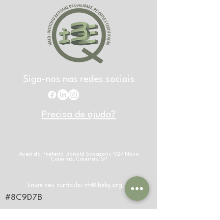
Siga-nos nas redes sociais
Precisa de ajuda?
Avenida Prefeito Donald Savazoni, 927 Nova
Caieiras, Caieiras, SP
Envie seu currículo:
rh@ibelq.org.br
#8C9D7B