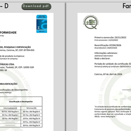
 - D
Fam
Download pdf