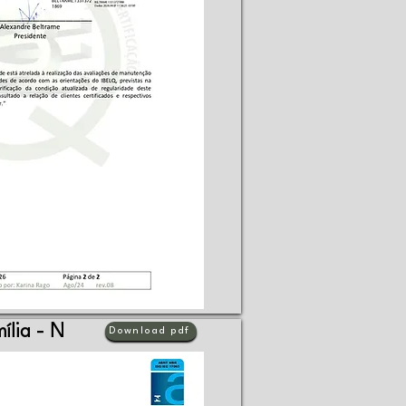
ília - N
Download pdf