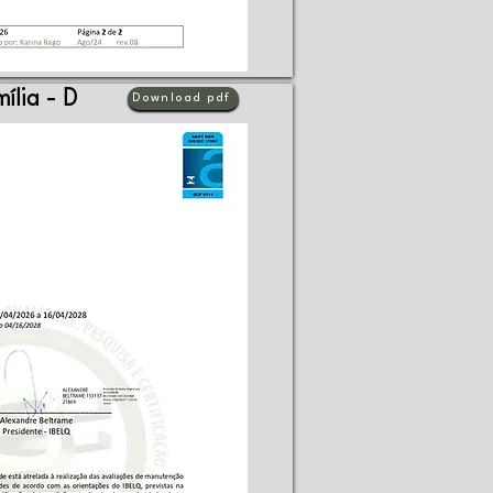
ília - D
Download pdf