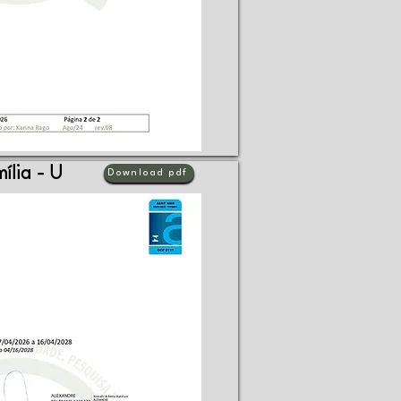
ília - U
Download pdf