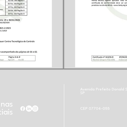
Avenida Prefeito Donald S
SP
 nas
CEP 07704-055
iais