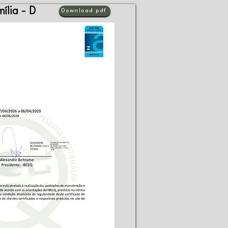
ília - D
Download pdf