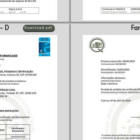
 - D
Fam
Download pdf