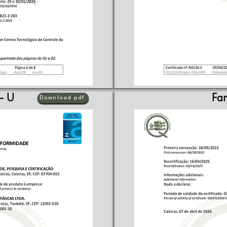
 - U
Fam
Download pdf