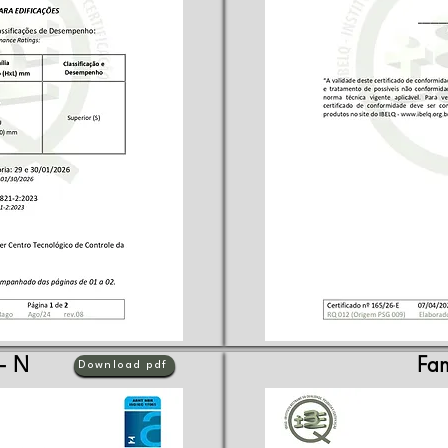
 - N
Fam
Download pdf