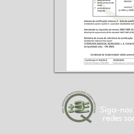
Siga-nos
redes soc