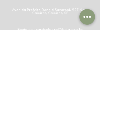
Avenida Prefeito Donald Savazoni, 927 Nova
Caieiras, Caieiras, SP
Envie seu currículo:
rh@ibelq.org.br
#8C9D7B
(55) 11 4442-3779
CEP
07704-
055
(55) 11 9110-
93994
© 2023 Instituto Beltrame da Qualidade,
Pesquisa e Certificação. Todos os direitos
reservados. Desenvolvido por Oppi Tech. IBELQ -
Avenida Prefeito Donald Savazoni, 927 Nova