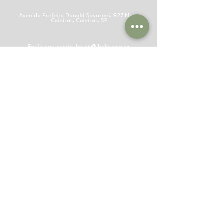
Avenida Prefeito Donald Savazoni, 927 Nova
Caieiras, Caieiras, SP
Envie seu currículo:
rh@ibelq.org.br
#8C9D7B
(55) 11 4442-3779
CEP
07704-
055
(55) 11 9110-
93994
© 2023 Instituto Beltrame da Qualidade,
Pesquisa e Certificação. Todos os direitos
reservados. Desenvolvido por Oppi Tech. IBELQ -
Avenida Prefeito Donald Savazoni, 927 Nova