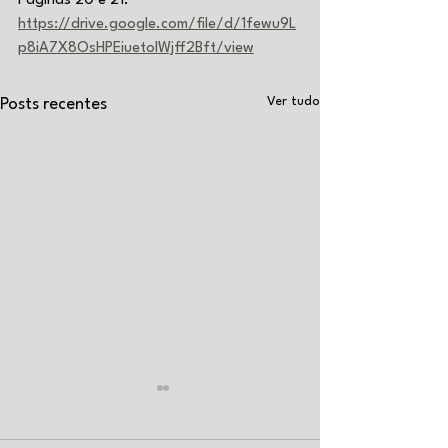
Páginas 20 e 21: 
https://drive.google.com/file/d/1fewu9L
p8iA7X8OsHPEiuetoIWjff2Bft/view
Ver tudo
Posts recentes