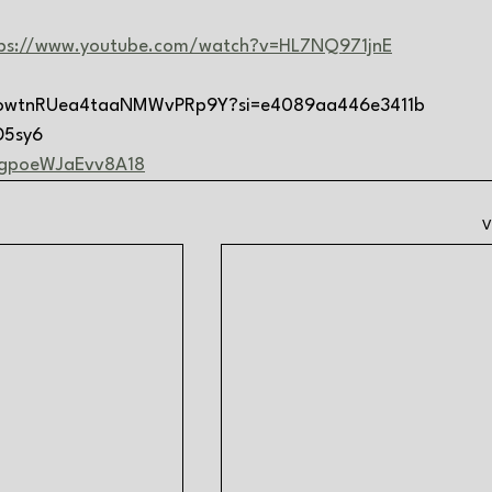
ps://www.youtube.com/watch?v=HL7NQ971jnE
de/6owtnRUea4taaNMWvPRp9Y?si=e4089aa446e3411b
D5sy6
DgpoeWJaEvv8A18
V