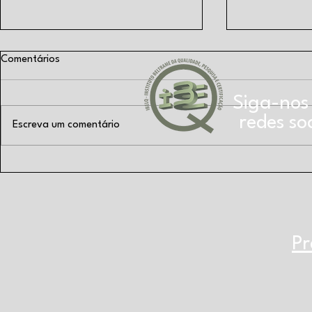
Comentários
Siga-nos
redes soc
Escreva um comentário
Como a qualidade nas
Confira entr
esquadrias está se
com nossa di
fortalecendo?
Rago Beltram
Quartzolit
Pr