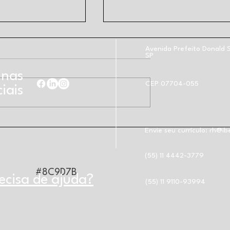
Avenida Prefeito Donald S
SP
 nas
CEP 07704-055
iais
evista exclusiva
PROSA DO MESTRE GUI - 2
retora Fabiola
Temp. Epis. 12 - Prof Fabíola
Envie seu currículo:
rh@ibe
e na Revista da
Rago Beltrame - TEMA:
Fachada, Esquadrias
(55) 11 4442-3779
#8C9D7B
ecisa de ajuda?
(55) 11 9110-93994