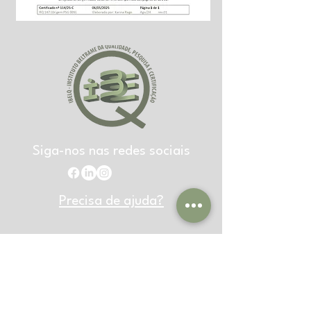
Siga-nos nas redes sociais
Precisa de ajuda?
Avenida Prefeito Donald Savazoni, 927 Nova
Caieiras, Caieiras, SP
Envie seu currículo:
rh@ibelq.org.br