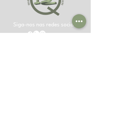
Siga-nos nas redes sociais
Precisa de ajuda?
Avenida Prefeito Donald Savazoni, 927 Nova
Caieiras, Caieiras, SP
Envie seu currículo:
rh@ibelq.org.br
#8C9D7B
(55) 11 4442-3779
CEP
07704-